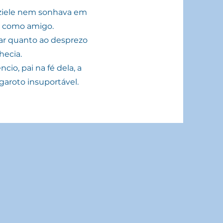
raziele nem sonhava em
o como amigo.
lar quanto ao desprezo
hecia.
io, pai na fé dela, a
aroto insuportável.